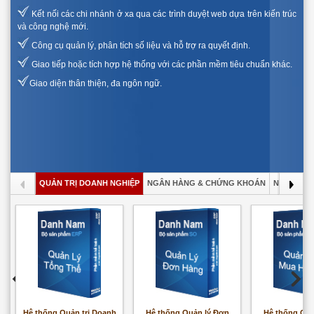
Kết nối các chi nhánh ở xa qua các trình duyệt web dựa trên kiến trúc
và công nghệ mới.
Công cụ quản lý, phân tích số liệu và hỗ trợ ra quyết định.
Giao tiếp hoặc tích hợp hệ thống với các phần mềm tiêu chuẩn khác.
Giao diện thân thiện, đa ngôn ngữ.
QUẢN TRỊ DOANH NGHIỆP
NGÂN HÀNG & CHỨNG KHOÁN
NGHIÊN C
Hệ thống Quản trị Doanh
Hệ thống Quản lý Đơn
Hệ thống Quả