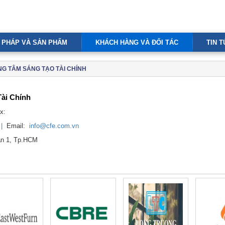
I PHÁP VÀ SẢN PHẨM
KHÁCH HÀNG VÀ ĐỐI TÁC
TIN 
G TÂM SÁNG TẠO TÀI CHÍNH
ài Chính
x:
 |
Email:
info@cfe.com.vn
ận 1, Tp.HCM