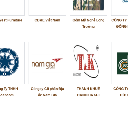
West Furniture
CBRE Việt Nam
Gốm Mỹ Nghệ Long
CÔNG TY 
Trường
ĐÔNG
ng Ty TNHH
Công ty Cổ phần Địa
THANH KHUÊ
CÔNG T
Scancom
ốc Nam Gia
HANDICRAFT
ĐỨC